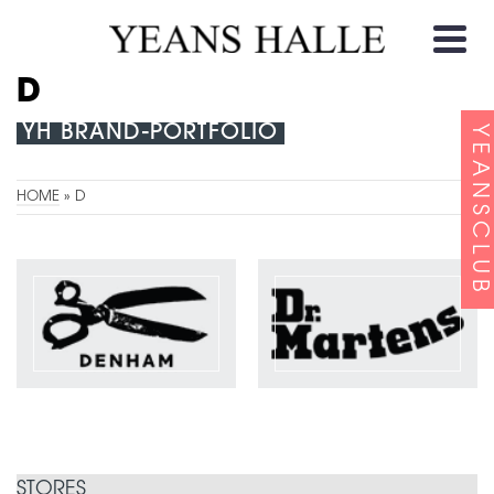
D
YH BRAND-PORTFOLIO
YEANSCLUB
HOME
»
D
STORES