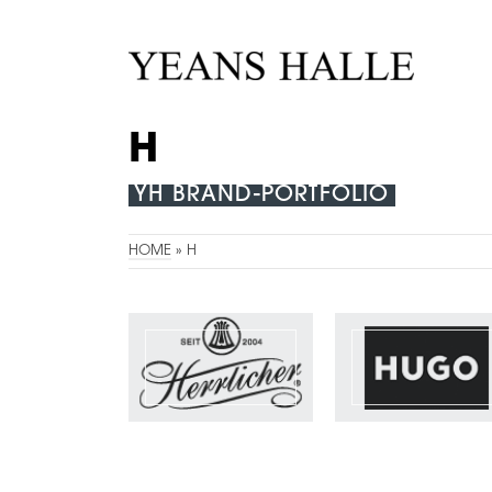
H
YH BRAND-PORTFOLIO
HOME
»
H