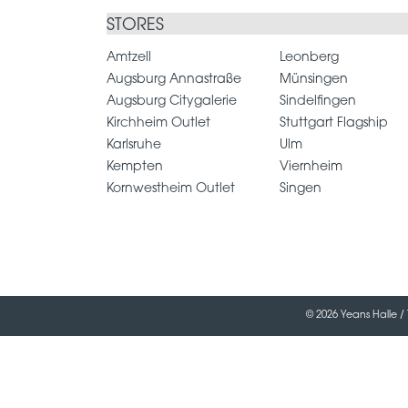
STORES
Amtzell
Leonberg
Augsburg Annastraße
Münsingen
Augsburg Citygalerie
Sindelfingen
Kirchheim Outlet
Stuttgart Flagship
Karlsruhe
Ulm
Kempten
Viernheim
Kornwestheim Outlet
Singen
© 2026 Yeans Halle