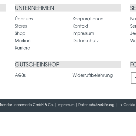
UNTERNEHMEN
S
Über uns
Kooperationen
Ne
Stores
Kontakt
Se
Shop
Impressum
Je
Marken
Datenschutz
Wa
Karriere
GUTSCHEINSHOP
F
AGBs
Widerrufsbelehrung
 / Trender Jeansmode GmbH & Co. |
Impressum
|
Datenschutzerklärung
| -->
Cookie 