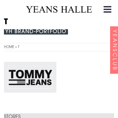
T
YH BRAND-PORTFOLIO
YEANSCLUB
HOME
»
T
STORES