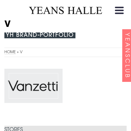
V
YH BRAND-PORTFOLIO
YEANSCLUB
HOME
»
V
STORES