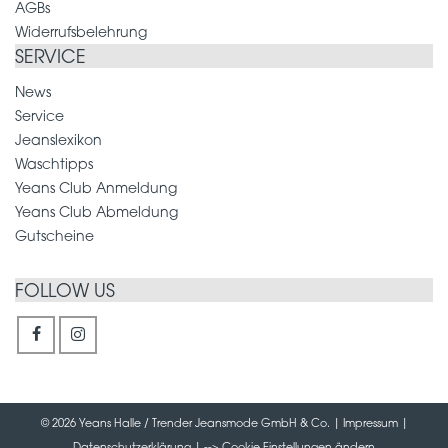
AGBs
Widerrufsbelehrung
SERVICE
News
Service
Jeanslexikon
Waschtipps
Yeans Club Anmeldung
Yeans Club Abmeldung
Gutscheine
FOLLOW US
© 2026 Yeans Halle / Trender Jeansmode GmbH & Co. |
Impressum
|