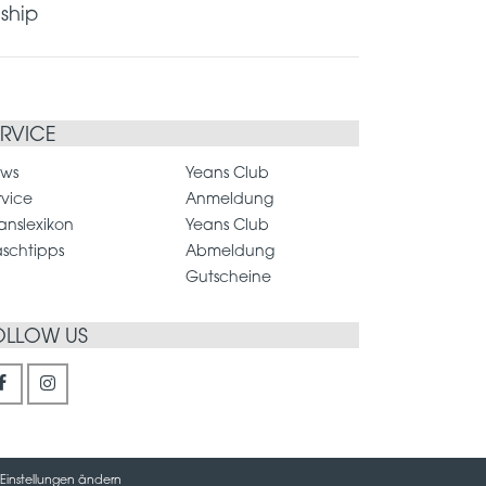
gship
ERVICE
ws
Yeans Club
rvice
Anmeldung
anslexikon
Yeans Club
schtipps
Abmeldung
Gutscheine
OLLOW US
Einstellungen ändern