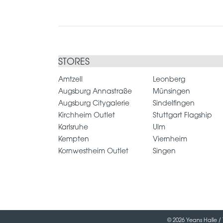
STORES
Amtzell
Leonberg
Augsburg Annastraße
Münsingen
Augsburg Citygalerie
Sindelfingen
Kirchheim Outlet
Stuttgart Flagship
Karlsruhe
Ulm
Kempten
Viernheim
Kornwestheim Outlet
Singen
© 2026 Yeans Halle