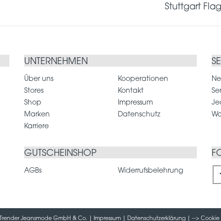
Stuttgart Fla
UNTERNEHMEN
S
Über uns
Kooperationen
Ne
Stores
Kontakt
Se
Shop
Impressum
Je
Marken
Datenschutz
Wa
Karriere
GUTSCHEINSHOP
F
AGBs
Widerrufsbelehrung
 / Trender Jeansmode GmbH & Co. |
Impressum
|
Datenschutzerklärung
| -->
Cookie 