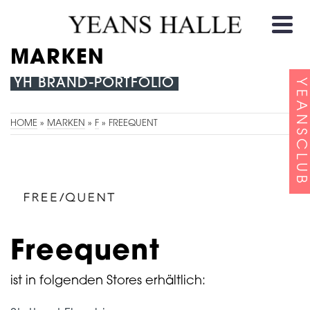
MARKEN
YH BRAND-PORTFOLIO
YEANSCLUB
HOME
»
MARKEN
»
F
»
FREEQUENT
Freequent
ist in folgenden Stores erhältlich: