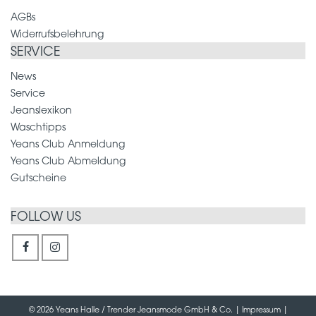
AGBs
Widerrufsbelehrung
SERVICE
News
Service
Jeanslexikon
Waschtipps
Yeans Club Anmeldung
Yeans Club Abmeldung
Gutscheine
FOLLOW US
© 2026 Yeans Halle / Trender Jeansmode GmbH & Co. |
Impressum
|