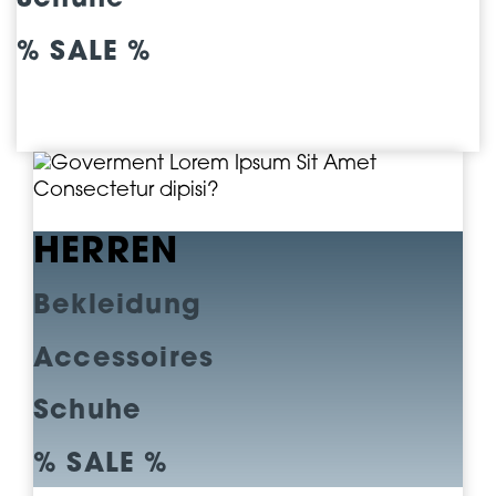
Schuhe
% SALE %
HERREN
Bekleidung
Accessoires
Schuhe
% SALE %