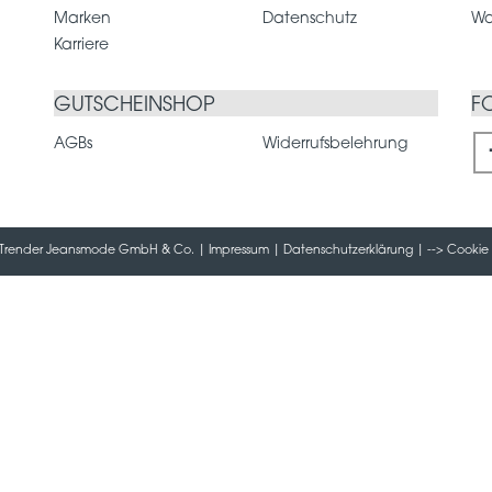
Marken
Datenschutz
Wa
Karriere
GUTSCHEINSHOP
F
AGBs
Widerrufsbelehrung
 / Trender Jeansmode GmbH & Co. |
Impressum
|
Datenschutzerklärung
| -->
Cookie 