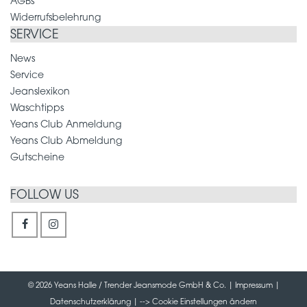
AGBs
Widerrufsbelehrung
SERVICE
News
Service
Jeanslexikon
Waschtipps
Yeans Club Anmeldung
Yeans Club Abmeldung
Gutscheine
FOLLOW US
© 2026 Yeans Halle / Trender Jeansmode GmbH & Co. |
Impressum
|
Datenschutzerklärung
| -->
Cookie Einstellungen ändern