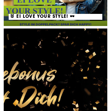
🐰 EI LOVE YOUR STYLE! 🕶️