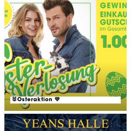
🐰Osteraktion 💛