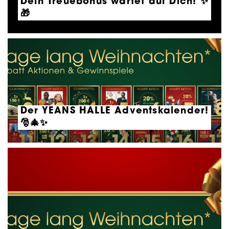
Dein Treuebonus wartet auf Dich! ✨
🎁
Der YEANS HALLE Adventskalender!
🎅🎄✨