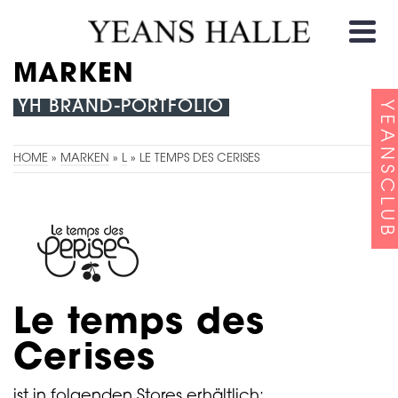
MARKEN
YH BRAND-PORTFOLIO
YEANSCLUB
HOME
»
MARKEN
»
L
»
LE TEMPS DES CERISES
Le temps des
Cerises
ist in folgenden Stores erhältlich: