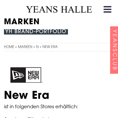
MARKEN
YH BRAND-PORTFOLIO
YEANSCLUB
HOME
»
MARKEN
»
N
»
NEW ERA
New Era
ist in folgenden Stores erhältlich: