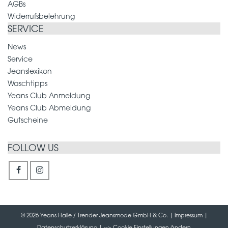
AGBs
Widerrufsbelehrung
SERVICE
News
Service
Jeanslexikon
Waschtipps
Yeans Club Anmeldung
Yeans Club Abmeldung
Gutscheine
FOLLOW US
© 2026 Yeans Halle / Trender Jeansmode GmbH & Co. |
Impressum
|