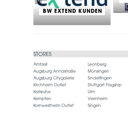
RGER
ER
BW EXTEND KUNDEN
STORES
Amtzell
Leonberg
Augsburg Annastraße
Münsingen
Augsburg Citygalerie
Sindelfingen
Kirchheim Outlet
Stuttgart Flagship
Karlsruhe
Ulm
Kempten
Viernheim
Kornwestheim Outlet
Singen