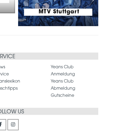
MTV Stuttgart
ERVICE
ws
Yeans Club
rvice
Anmeldung
anslexikon
Yeans Club
schtipps
Abmeldung
Gutscheine
OLLOW US