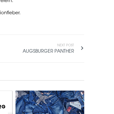
eiern.
ionfieber.
NEXT POST
AUGSBURGER PANTHER
RG
Stuttg