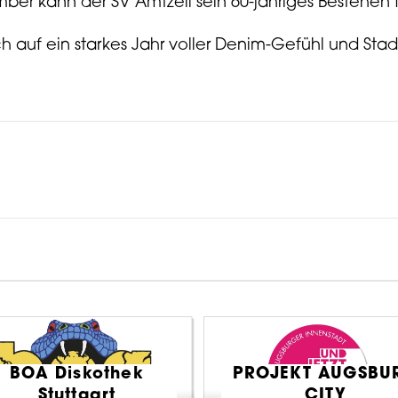
er kann der SV Amtzell sein 60-jähriges Bestehen f
h auf ein starkes Jahr voller Denim-Gefühl und Stad
BOA Diskothek
PROJEKT AUGSBU
Stuttgart
CITY