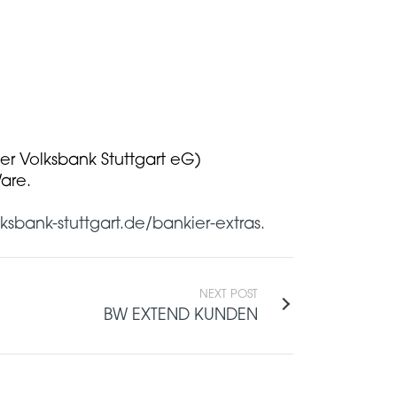
der Volksbank Stuttgart eG)
are.
sbank-stuttgart.de/bankier-extras.
NEXT POST
BW EXTEND KUNDEN