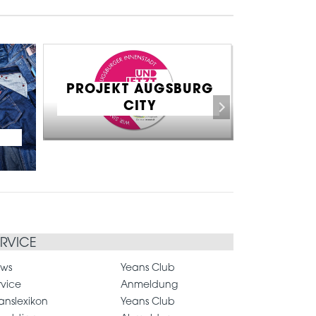
PROJEKT AUGSBURG
CITY
AU
P
ERVICE
ws
Yeans Club
rvice
Anmeldung
anslexikon
Yeans Club